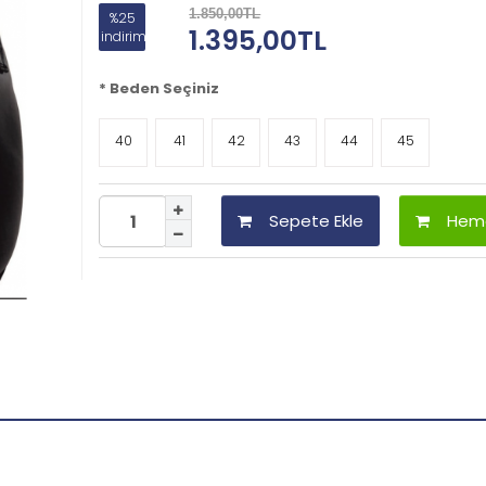
1.850,00TL
%25
1.395,00TL
indirim
*
Beden Seçiniz
40
41
42
43
44
45
Sepete Ekle
Heme