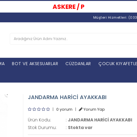
ASKERE / POLİSE SATIŞ
| TÜRKİY
Müşteri Hizmetleri: (03
MA
BOT VE AKSESUARLAR
CÜZDANLAR
ÇOCUK KIYAFETLE
JANDARMA HARİCİ AYAKKABI
|
0 yorum
|
Yorum Yap
Ürün Kodu:
:
JANDARMA HARİCİ AYAKKABI
Stok Durumu:
:
Stokta var