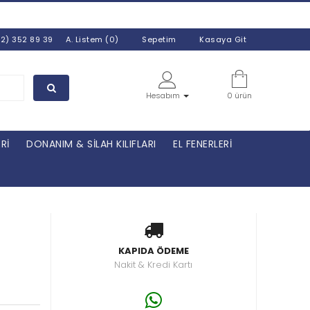
E’NİN HER YERİNE
1650 TL
VE ÜZERİ ALIŞVERİŞL
32) 352 89 39
A. Listem (0)
Sepetim
Kasaya Git
Hesabım
0 ürün
Rİ
DONANIM & SİLAH KILIFLARI
EL FENERLERİ
KAPIDA ÖDEME
Nakit & Kredi Kartı