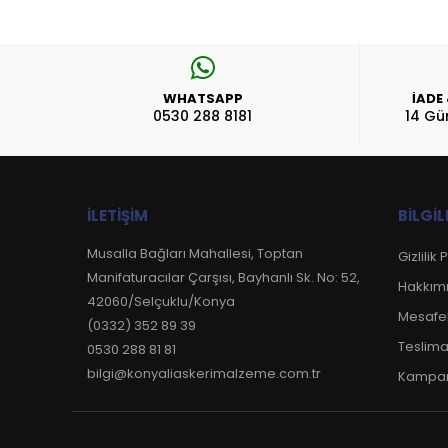
WHATSAPP
İADE
0530 288 8181
14 Gü
İLETIŞIM
BILGIL
Musalla Bağları Mahallesi, Toptan
Gizlilik 
Manifaturacılar Çarşısı, Bayhanlı Sk. No: 52,
Hakkım
42060/Selçuklu/Konya
Mesafel
(0332) 352 89 39
Teslima
0530 288 81 81
bilgi@konyaliaskerimalzeme.com.tr
Kampan