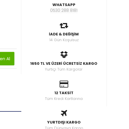
WHATSAPP
0530 288 8181
İADE & DEĞİŞİM
14 Gün Koşulsuz
n Al
1650 TL VE ÜZERİ ÜCRETSİZ KARGO
Yurtiçi Tüm Kargolar
12 TAKSİT
Tüm Kredi Kartlarına
YURTDIŞI KARGO
Tüm Dünyaya Kargo