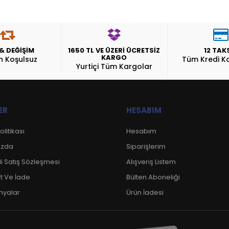
 & DEĞİŞİM
1650 TL VE ÜZERİ ÜCRETSİZ
12 TAK
KARGO
n Koşulsuz
Tüm Kredi Ka
Yurtiçi Tüm Kargolar
ER
HESABIM
Politikası
Hesabım
ızda
Siparişlerim
i Satış Sözleşmesi
Alışveriş Listem
t Ve İade
Bülten Aboneliği
yalar
Ürün İadesi