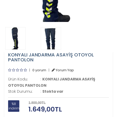
KONYALI JANDARMA ASAYİŞ OTOYOL
PANTOLON
|
0 yorum
|
Yorum Yap
Ürün Kodu:
:
KONYALI JANDARMA ASAYİŞ
OTOYOL PANTOLON
Stok Durumu:
:
Stokta var
1.800,00TL
%8
1.649,00TL
indirim