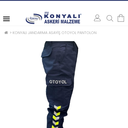
ASKERE / POLİSE SATIŞ
KONYALI JANDARMA ASAYİŞ OTOYOL PANTOLON