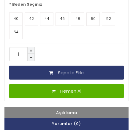
*
Beden Seçiniz
40
42
44
46
48
50
52
54
Sepete Ekle
Hemen Al
Açıklama
Yorumlar (0)