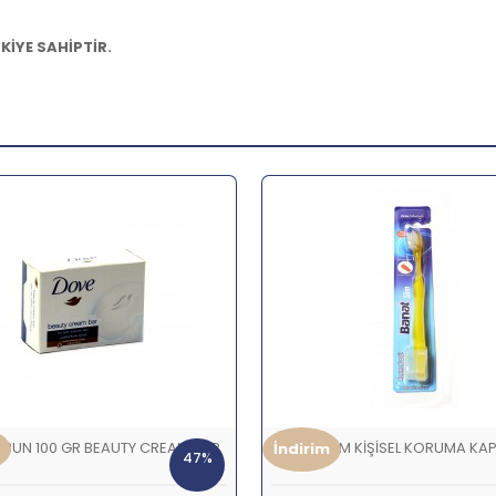
KİYE SAHİPTİR.
BUN 100 GR BEAUTY CREAM BAR
BANAT SLİM KİŞİSEL KORUMA KAPA
İndirim
47%