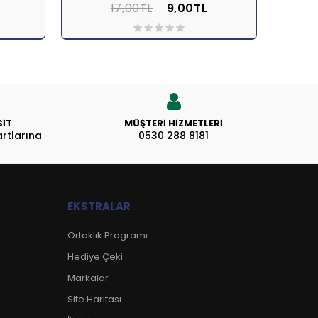
L
17,00TL
9,00TL
ELE
Sepete Ekle
İNCELE
Se
SİT
MÜŞTERI HIZMETLERI
rtlarına
0530 288 8181
EKSTRALAR
Ortaklık Programı
Hediye Çeki
Markalar
Site Haritası