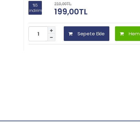
210,00TL
%5
199,00TL
indirim
Sepete Ekle
Heme