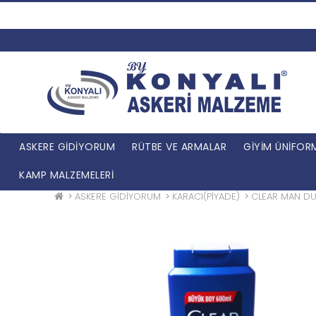
ASKERE GİDİYORUM
RÜTBE VE ARMALAR
GİYİM ÜNİFOR
KAMP MALZEMELERİ
ASKERE GİDİYORUM
KARACI(PİYADE)
CLEAR MAN DUŞ