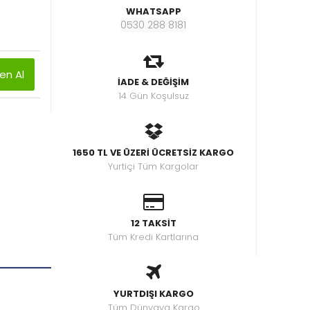
WHATSAPP
0530 288 8181
n Al
İADE & DEĞİŞİM
14 Gün Koşulsuz
1650 TL VE ÜZERİ ÜCRETSİZ KARGO
Yurtiçi Tüm Kargolar
12 TAKSİT
Tüm Kredi Kartlarına
YURTDIŞI KARGO
Tüm Dünyaya Kargo