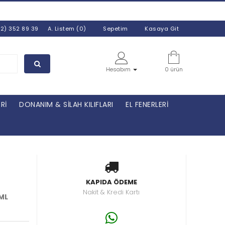
İN HER YERİNE
1650 TL
VE ÜZERİ ALIŞVERİŞLERD
32) 352 89 39
A. Listem (0)
Sepetim
Kasaya Git
Hesabım
0 ürün
Rİ
DONANIM & SİLAH KILIFLARI
EL FENERLERİ
KAPIDA ÖDEME
Nakit & Kredi Kartı
 ML