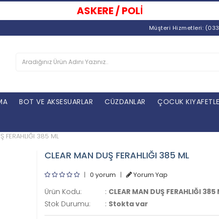
ASKERE / POLİSE SATIŞ
| TÜRKİYE’N
Müşteri Hizmetleri: (03
MA
BOT VE AKSESUARLAR
CÜZDANLAR
ÇOCUK KIYAFETLE
 FERAHLIĞI 385 ML
CLEAR MAN DUŞ FERAHLIĞI 385 ML
|
0 yorum
|
Yorum Yap
Ürün Kodu:
:
CLEAR MAN DUŞ FERAHLIĞI 385
Stok Durumu:
:
Stokta var