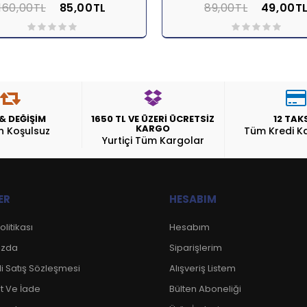
160,00TL
85,00TL
89,00TL
49,00T
pete Ekle
İNCELE
Sepete Ekle
İNC
 & DEĞİŞİM
1650 TL VE ÜZERİ ÜCRETSİZ
12 TAK
KARGO
n Koşulsuz
Tüm Kredi Ka
Yurtiçi Tüm Kargolar
ER
HESABIM
Politikası
Hesabım
ızda
Siparişlerim
i Satış Sözleşmesi
Alışveriş Listem
t Ve İade
Bülten Aboneliği