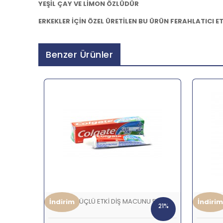
YEŞİL ÇAY VE LİMON ÖZLÜDÜR
ERKEKLER İÇİN ÖZEL ÜRETİLEN BU ÜRÜN FERAHLATICI ET
Benzer Ürünler
COLGATE ÜÇLÜ ETKİ DİŞ MACUNU 50 ML
DOVE SA
İndirim
İndirim
21%