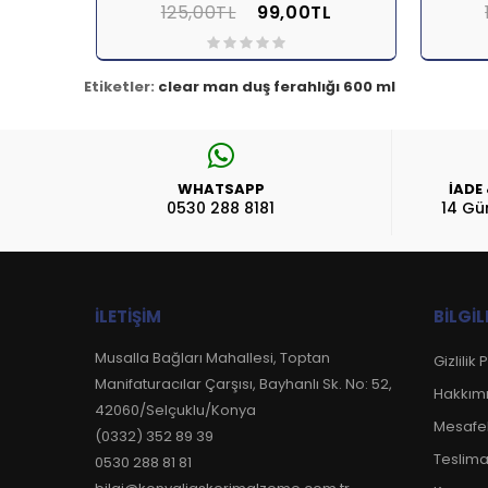
125,00TL
99,00TL
Sepete Ekle
İNCELE
Se
Etiketler:
clear man duş ferahlığı 600 ml
WHATSAPP
İADE
0530 288 8181
14 Gü
İLETIŞIM
BILGIL
Musalla Bağları Mahallesi, Toptan
Gizlilik 
Manifaturacılar Çarşısı, Bayhanlı Sk. No: 52,
Hakkım
42060/Selçuklu/Konya
Mesafel
(0332) 352 89 39
Teslima
0530 288 81 81