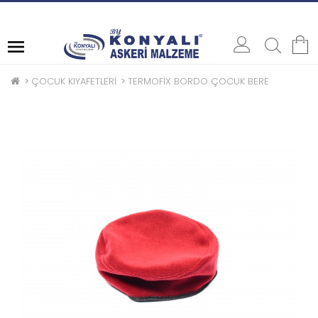
ASKERE / POLİSE SATIŞ
ÇOCUK KIYAFETLERİ
TERMOFİX BORDO ÇOCUK BERE