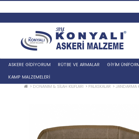
ASKERE GİDİYORUM
RÜTBE VE ARMALAR
GİYİM ÜNİFOR
KAMP MALZEMELERİ
DONANIM & SİLAH KILIFLARI
PALASKALAR
JANDARMA K