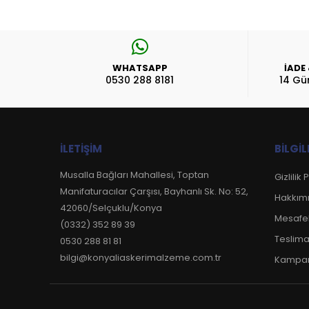
WHATSAPP
İADE
0530 288 8181
14 Gü
İLETIŞIM
BILGIL
Musalla Bağları Mahallesi, Toptan
Gizlilik 
Manifaturacılar Çarşısı, Bayhanlı Sk. No: 52,
Hakkım
42060/Selçuklu/Konya
Mesafel
(0332) 352 89 39
Teslima
0530 288 81 81
bilgi@konyaliaskerimalzeme.com.tr
Kampan