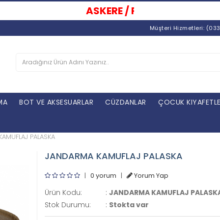
ASKERE / POLİSE SATIŞ
| TÜRKİY
Müşteri Hizmetleri: (03
MA
BOT VE AKSESUARLAR
CÜZDANLAR
ÇOCUK KIYAFETLE
AMUFLAJ PALASKA
JANDARMA KAMUFLAJ PALASKA
|
0 yorum
|
Yorum Yap
Ürün Kodu:
:
JANDARMA KAMUFLAJ PALASK
Stok Durumu:
:
Stokta var