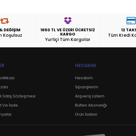
 & DEĞİŞİM
1650 TL VE ÜZERİ ÜCRETSİZ
12 TAK
KARGO
n Koşulsuz
Tüm Kredi Ka
Yurtiçi Tüm Kargolar
ER
HESABIM
Politikası
Hesabım
ızda
Siparişlerim
i Satış Sözleşmesi
Alışveriş Listem
t Ve İade
Bülten Aboneliği
yalar
Ürün İadesi