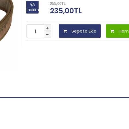
255,00TL
%8
235,00TL
indirim
Sepete Ekle
Heme