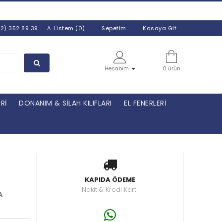
E’NİN HER YERİNE
1650 TL
VE ÜZERİ ALIŞVERİŞL
32) 352 89 39
A. Listem (0)
Sepetim
Kasaya Git
Hesabım
0 ürün
Rİ
DONANIM & SİLAH KILIFLARI
EL FENERLERİ
KAPIDA ÖDEME
Nakit & Kredi Kartı
A