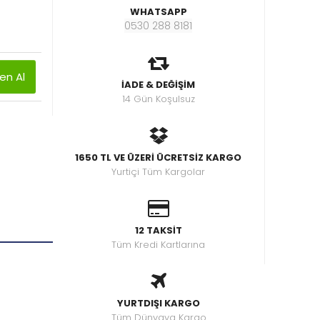
WHATSAPP
0530 288 8181
n Al
İADE & DEĞİŞİM
14 Gün Koşulsuz
1650 TL VE ÜZERİ ÜCRETSİZ KARGO
Yurtiçi Tüm Kargolar
12 TAKSİT
Tüm Kredi Kartlarına
YURTDIŞI KARGO
Tüm Dünyaya Kargo