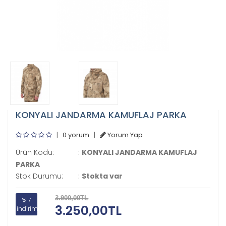
KONYALI JANDARMA KAMUFLAJ PARKA
|
0 yorum
|
Yorum Yap
Ürün Kodu:
:
KONYALI JANDARMA KAMUFLAJ
PARKA
Stok Durumu:
:
Stokta var
3.900,00TL
%17
3.250,00TL
indirim