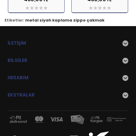
İNCELE
İNCELE
Etiketler:
metal siyah kaplama zippo çakmak
İLETIŞIM
BILGILER
HESABIM
EKSTRALAR