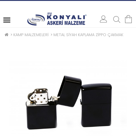
ASKERE / POLİSE SATIŞ
KAMP MALZEMELERİ
METAL SİYAH KAPLAMA ZİPPO ÇAKMAK