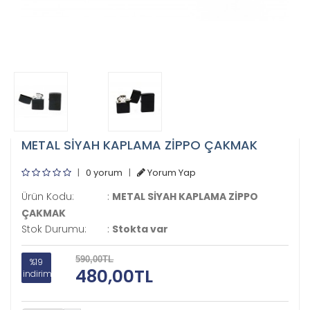
METAL SİYAH KAPLAMA ZİPPO ÇAKMAK
|
0 yorum
|
Yorum Yap
Ürün Kodu:
:
METAL SİYAH KAPLAMA ZİPPO
ÇAKMAK
Stok Durumu:
:
Stokta var
590,00TL
%19
480,00TL
indirim