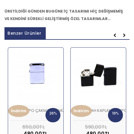
ÜRETİLDİĞİ GÜNDEN BUGÜNE İÇ TASARIMI HİÇ DEĞİŞMEMİŞ
VE KENDİNİ SÜREKLİ GELİŞTİRMİŞ ÖZEL TASARIMLAR…
Benzer Ürünler
METAL ZİPPO ÇAKMAK GÜMÜŞ
METAL SİYAH KAPLAMA ZİPPO Ç
İndirim
İndirim
26%
19%
650,00TL
590,00TL
480,00TL
480,00TL